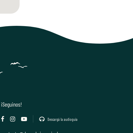
¡Seguinos!
Descargá la audioguía