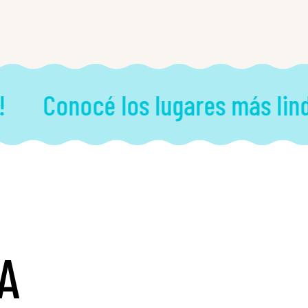
Conocé los lugares más lindos
A