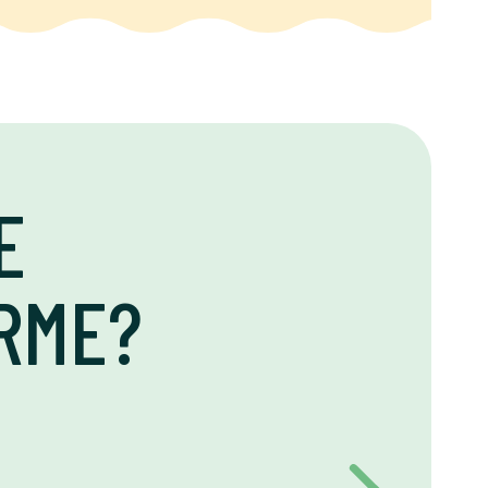
E
RME?