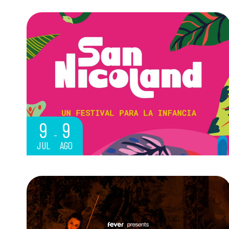
9
9
JUL
AGO