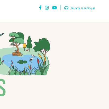
Descargá la audioguía
S